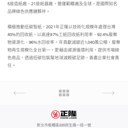
5座造紙廠、21座紙器廠，營運範疇遍及全球，是國際知名
品牌綠色供應鏈夥伴。
積極推動低碳智紙，2021年正隆以技術化規模年處理台灣
40%的回收紙，以高達97%工紙回收紙利用率、92.4%廢棄
物資源化、96%水回收率，年貢獻減碳近1,040萬公噸，廢棄
物再生規模化全台第一，更藉由資源循環利用，提供市場綠
色商品，透過低碳包裝幫地球減輕碳足跡，善盡企業社會責
任。
新北市板橋區220民生路一段一號