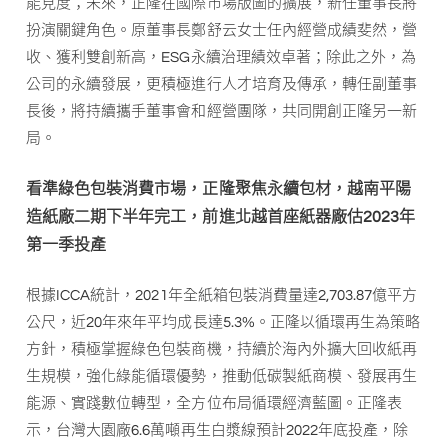
能見度；未來，正隆在國際市場版圖的擴展，新任董事長將
扮演關鍵角色。原董事長鄭舒云女士任內經營成績斐然，營
收、獲利雙創新高，ESG永續治理績效卓著；除此之外，為
公司的永續發展，更積極進行人才培育及傳承，轉任副董事
長後，將持續攜手董事會和經營團隊，共同開創正隆另一新
局。
看準綠色包裝消費市場，正隆聚焦永續包材，越南平陽
造紙廠二期下半年完工，前進北越首座紙器廠估2023年
第一季投產
根據ICCA統計，2021年全紙箱包裝消費量達2,703.87億平方
公尺，近20年來年平均成長達5.3%。正隆以循環再生為策略
方針，積極掌握綠色包裝商機，持續於海內外擴大回收紙再
生規模，強化綠能循環優勢，推動低碳製紙商模、發展再生
能源、實踐數位轉型，全方位布局循環經濟藍圖。正隆表
示，台灣大園廠6.6萬噸再生白漿線預計2022年底投產，除