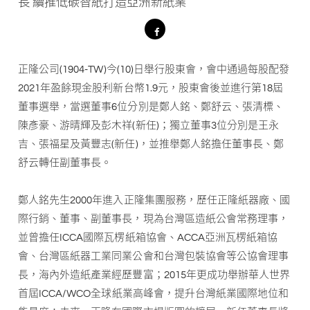
長 續推低碳智紙打造亞洲新紙業
正隆公司(1904-TW)今(10)日舉行股東會，會中通過每股配發
2021年盈餘現金股利新台幣1.9元，股東會後並進行第18屆
董事選舉，當選董事6位分別是鄭人銘、鄭舒云、張清標、
陳彥豪、游晴輝及彭木祥(新任)；獨立董事3位分別是王永
吉、張福星及黃豐志(新任)，並推舉鄭人銘擔任董事長、鄭
舒云轉任副董事長。
鄭人銘先生2000年進入正隆集團服務，歷任正隆紙器廠、國
際行銷、董事、副董事長，現為台灣區造紙公會常務理事，
並曾擔任ICCA國際瓦楞紙箱協會、ACCA亞洲瓦楞紙箱協
會、台灣區紙器工業同業公會和台灣包裝協會等公協會理事
長，海內外造紙產業經歷豐富；2015年更成功舉辦華人世界
首屆ICCA/WCO全球紙業高峰會，提升台灣紙業國際地位和