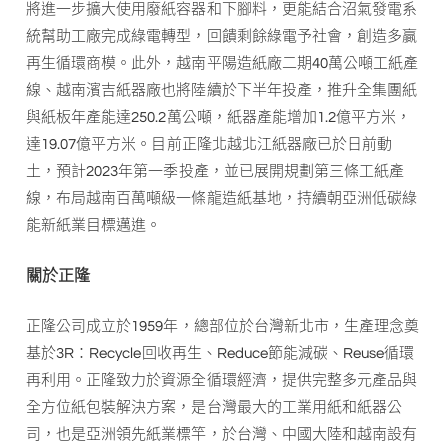
將進一步擴大使用廢紙容器和下腳料，更能結合沼氣發電系
統幫助工廠完成綠電轉型，回饋剩餘綠電予社會，創造多贏
再生循環商模。此外，越南平陽造紙廠二期40萬公噸工紙產
線、越南濱吉紙器廠也將陸續於下半年投產，推升全集團紙
與紙板年產能達250.2萬公噸，紙器產能增加1.2億平方米，
達19.07億平方米。目前正隆北越北江紙器廠已於日前動
土，預計2023年第一季投產，並已展開規劃第三條工紙產
線，布局越南百萬噸級一條龍造紙基地，持續朝亞洲低碳綠
能新紙業目標邁進。
關於正隆
正隆公司成立於1959年，總部位於台灣新北市，生產理念奠
基於3R：Recycle回收再生、Reduce節能減碳、Reuse循環
再利用。正隆致力於資源全循環經濟，提供完整多元產品與
全方位紙包裝解決方案，是台灣最大的工業用紙和紙器公
司，也是亞洲領先紙業標竿，於台灣、中國大陸和越南設有