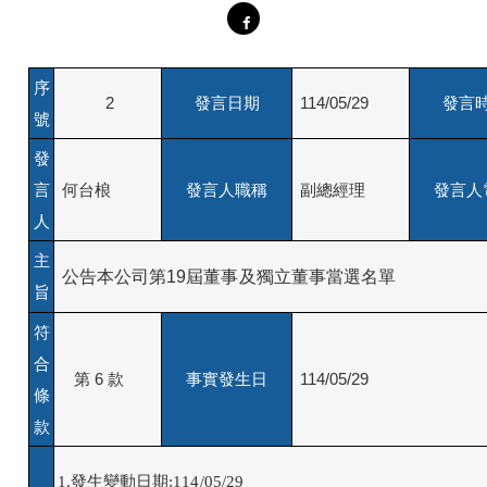
序
2
發言日期
114/05/29
發言
號
發
言
何台桹
發言人職稱
副總經理
發言人
人
主
 公告本公司第19屆董事及獨立董事當選名單
旨
符
合
第 6 款
事實發生日
114/05/29
條
款
1.發生變動日期:114/05/29
