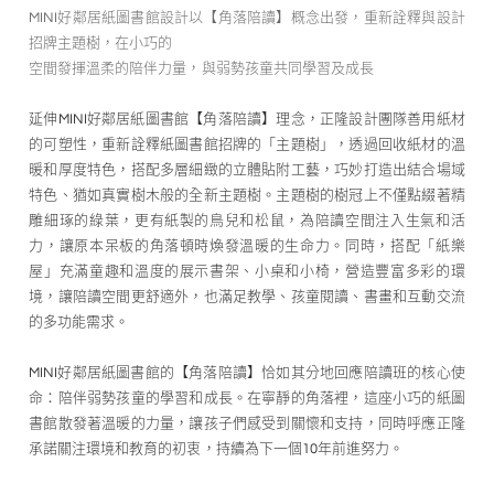
MINI好鄰居紙圖書館設計以【角落陪讀】概念出發，重新詮釋與設計
招牌主題樹，在小巧的
空間發揮溫柔的陪伴力量，與弱勢孩童共同學習及成長
延伸MINI好鄰居紙圖書館【角落陪讀】理念，正隆設計團隊善用紙材
的可塑性，重新詮釋紙圖書館招牌的「主題樹」，透過回收紙材的溫
暖和厚度特色，搭配多層細緻的立體貼附工藝，巧妙打造出結合場域
特色、猶如真實樹木般的全新主題樹。主題樹的樹冠上不僅點綴著精
雕細琢的綠葉，更有紙製的鳥兒和松鼠，為陪讀空間注入生氣和活
力，讓原本呆板的角落頓時煥發溫暖的生命力。同時，搭配「紙樂
屋」充滿童趣和溫度的展示書架、小桌和小椅，營造豐富多彩的環
境，讓陪讀空間更舒適外，也滿足教學、孩童閱讀、書畫和互動交流
的多功能需求。
MINI好鄰居紙圖書館的【角落陪讀】恰如其分地回應陪讀班的核心使
命：陪伴弱勢孩童的學習和成長。在寧靜的角落裡，這座小巧的紙圖
書館散發著溫暖的力量，讓孩子們感受到關懷和支持，同時呼應正隆
承諾關注環境和教育的初衷，持續為下一個10年前進努力。