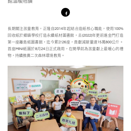
館溫暖陪讀
長期關注孩童教育，正隆自2014年起結合造紙核心職能，使用100%
回收紙於鄉鎮學校打造永續紙材圖書館，去(2022)年更前進金門打造
第一座離島紙圖書館，迄今累計26座，貢獻減碳量達15萬800公斤。
首座MINI紙圖於8月24日正式啟用，在開學前為孩童獻上最暖心的禮
物，持續推廣二次森林環境教育。