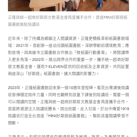
正隆與統一超商好鄰居文教基金會再度攜手合作，首座MINI好鄰居紙
圖書館進駐陪讀班
近年來，除了持續為鄉鎮注入閱讀資源，正隆更積極革新紙圖書館場
域：2021年，首創第一座幼兒園紙圖書館，深耕學齡前環境教育；應
對疫情，與高雄市立圖書館合作推出「微紙圖行動書車」，將閱讀帶
入更多角落。2022年，踏出跨界合作的重要一步，攜手統一超商好鄰
居文教基金會，運用7-ELEVEN提供的回收紙及企業資源，共同設置
兩座深山「好鄰居」紙圖書館，擴大閱讀的影響力。
2023年，正隆紙圖書館迎來第一個10週年里程碑。看見台灣課後陪讀
班發揮穩定陪伴力量，同時也觀察到孩童下課後到陪讀班，需要一個
可以閱讀的空間，正隆與統一超商好鄰居文教基金會再度攜手合作，
首度將資源注入陪讀班體系，跨出校園、走入社區，於台中傳愛1919
陪讀班打造全台首座「MINI好鄰居紙圖書館」，幫助孩童閱讀學習不
間斷。
正隆表示，有感於陪讀班空間通常較為擁擠、狹窄，為兼顧孩童上