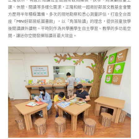
課、休憩、閱讀等多樣化需求，正隆和統一超商好鄰居文教基金會雙
方歷時半年積極籌備，多次的現地勘察和悉心測量評估，打造全台首
座「MINI好鄰居紙圖書館」，以「角落陪讀」的理念，提供孩童放學
後閱讀課外讀物、平時則作為共學團學生自主學習、教學的多功能空
間，讓迷你空間發揮陪讀班最大效益。