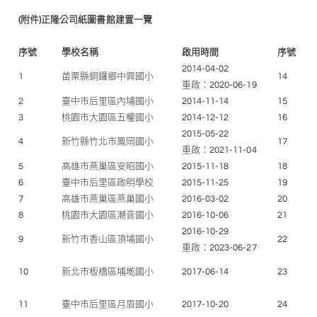
(
附件
)正隆公司紙圖書館建置一覽
序號
學校名稱
啟用時間
序號
2014-04-02
1
苗栗縣銅鑼鄉中興國小
14
重啟：2020-06-19
2
臺中市后里區內埔國小
2014-11-14
15
3
桃園市大園區五權國小
2014-12-12
16
2015-05-22
4
新竹縣竹北市鳳岡國小
17
重啟：2021-11-04
5
高雄市燕巢區安昭國小
2015-11-18
18
6
臺中市后里區啟明學校
2015-11-25
19
7
高雄市燕巢區燕巢國小
2016-03-02
20
8
桃園市大園區潮音國小
2016-10-06
21
2016-10-29
9
新竹市香山區頂埔國小
22
重啟：2023-06-27
10
新北市板橋區埔墘國小
2017-06-14
23
11
臺中市后里區月眉國小
2017-10-20
24