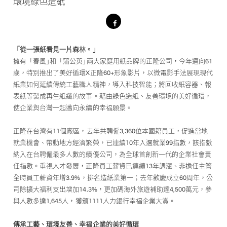
環境綠色造紙
「從一張紙看見一片森林。｣
擁有「春風｣和「蒲公英｣兩大家庭用紙品牌的正隆公司，今年邁向61
歲，特別推出了美好循環X正隆60+形象影片，以微電影手法展現現代
紙業如何延續傳統工藝職人精神，導入科技智能；將回收紙容器、報
表紙等製成再生紙纖的故事。藉由綠色造紙、友善環境的美好循環，
使企業與台灣一起邁向永續的幸福願景。
正隆在台灣有11個廠區，去年共聘僱3,360位本國籍員工，促進當地
就業機會、帶動地方經濟繁榮，已連續10年入選就業99指數，該指數
納入在台聘僱最多人數的績優公司，為全球首創新一代的企業社會責
任指數。重視人才發展，正隆員工薪資已連續13年調漲、非擔任主管
全時員工薪資年增3.9%，排名造紙業第一；去年歡慶成立60周年，公
司除擴大福利支出增加14.3%，更加碼海外旅遊補助達4,500萬元，參
與人數多達1,645人，獲頒1111人力銀行幸福企業大賞。
傳承工藝、環境友善、幸福企業的美好循環