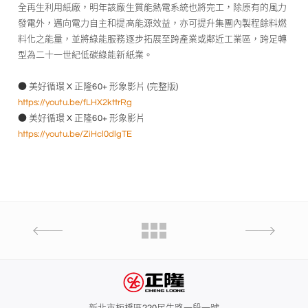
全再生利用紙廠，明年該廠生質能熱電系統也將完工，除原有的風力
發電外，邁向電力自主和提高能源效益，亦可提升集團內製程餘料燃
料化之能量，並將綠能服務逐步拓展至跨產業或鄰近工業區，跨足轉
型為二十一世紀低碳綠能新紙業。
● 美好循環 X 正隆60+ 形象影片 (完整版)
https://youtu.be/fLHX2kttrRg
● 美好循環 X 正隆60+ 形象影片
https://youtu.be/ZiHcl0dlgTE