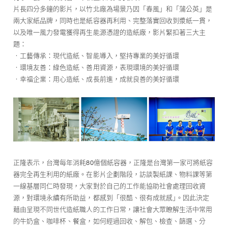
片長四分多鐘的影片，以竹北廠為場景乃因「春風」和「蒲公英」是
兩大家紙品牌，同時也是紙容器再利用、完整落實回收到漿紙一貫，
以及唯一風力發電獲得再生能源憑證的造紙廠，影片緊扣著三大主
題：
•工藝傳承：現代造紙、智能導入，堅持專業的美好循環
•環境友善：綠色造紙、善用資源，表現環境的美好循環
•幸福企業：用心造紙、成長前進，成就良善的美好循環
正隆表示，台灣每年消耗80億個紙容器，正隆是台灣第一家可將紙容
器完全再生利用的紙廠。在影片企劃階段，訪談製紙課、物料課等第
一線基層同仁時發現，大家對於自己的工作能協助社會處理回收資
源，對環境永續有所助益，都感到「很酷、很有成就感｣。因此決定
藉由呈現不同世代造紙職人的工作日常，讓社會大眾瞭解生活中常用
的牛奶盒、咖啡杯、餐盒，如何經過回收、解包、檢查、篩選、分