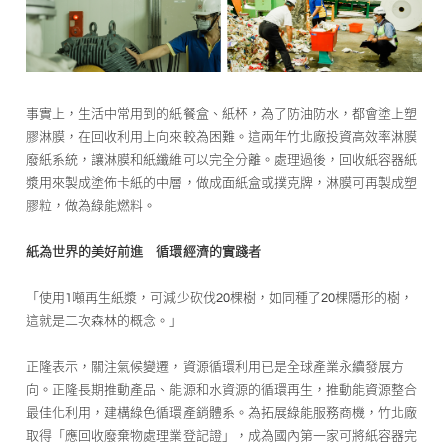
事實上，生活中常用到的紙餐盒、紙杯，為了防油防水，都會塗上塑
膠淋膜，在回收利用上向來較為困難。這兩年竹北廠投資高效率淋膜
廢紙系統，讓淋膜和紙纖維可以完全分離。處理過後，回收紙容器紙
漿用來製成塗佈卡紙的中層，做成面紙盒或撲克牌，淋膜可再製成塑
膠粒，做為綠能燃料。
紙為世界的美好前進 循環經濟的實踐者
「使用1噸再生紙漿，可減少砍伐20棵樹，如同種了20棵隱形的樹，
這就是二次森林的概念。｣
正隆表示，關注氣候變遷，資源循環利用已是全球產業永續發展方
向。正隆長期推動產品、能源和水資源的循環再生，推動能資源整合
最佳化利用，建構綠色循環產銷體系。為拓展綠能服務商機，竹北廠
取得「應回收廢棄物處理業登記證」，成為國內第一家可將紙容器完