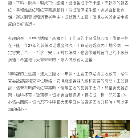
類、下料、脫墨，製成再生紙漿，最後製成塗佈卡紙。而乾淨的報表
紙、書報雜誌紙和紙容器邊腳料則做成環保衛生紙，透過自動化倉
儲，運送到賣場和消費者手中，成就職人工藝、環境友善與企業幸福
感的美好循環。
有趣的是，片中也透露了基層同仁工作時的小習慣與心情。像是已經
在正隆工作27年的製紙課游運金課長，上班前經過廠內土地公廟，一
定會雙手合十，祈求平安；面對抄紙機，也會像是對著自己的小孩般
溝通，希望他每天都乖乖的，讓人倍感親切溫馨。
物料課的王藍鍹，進入正隆才一年多，主要工作是與回收廠商、環保
署委託認證稽查單位聯絡，安排廢紙容器入廠和認證的時間。王藍鍹
說，儘管有時解包紙容器時，發現回收的品質不太好，甚至會夾雜衣
架、咖啡杯蓋、玻璃等。但她會自我調適，轉換成一種「開彩蛋｣的
心情來因應。但也忍不住呼籲大家平日在做資源回收分類時，可以更
加的細心。